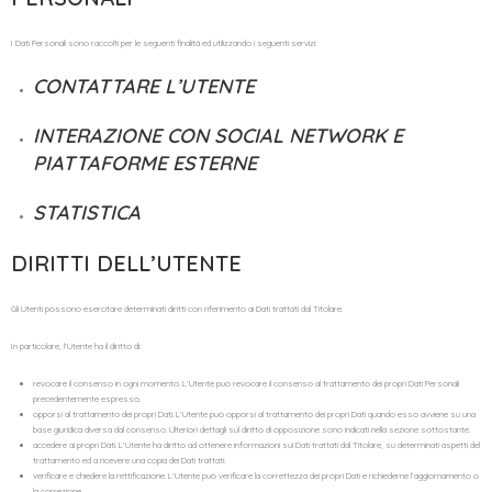
I Dati Personali sono raccolti per le seguenti finalità ed utilizzando i seguenti servizi:
CONTATTARE L’UTENTE
INTERAZIONE CON SOCIAL NETWORK E
PIATTAFORME ESTERNE
STATISTICA
DIRITTI DELL’UTENTE
Gli Utenti possono esercitare determinati diritti con riferimento ai Dati trattati dal Titolare.
In particolare, l’Utente ha il diritto di:
revocare il consenso in ogni momento. L’Utente può revocare il consenso al trattamento dei propri Dati Personali
precedentemente espresso.
opporsi al trattamento dei propri Dati. L’Utente può opporsi al trattamento dei propri Dati quando esso avviene su una
base giuridica diversa dal consenso. Ulteriori dettagli sul diritto di opposizione sono indicati nella sezione sottostante.
accedere ai propri Dati. L’Utente ha diritto ad ottenere informazioni sui Dati trattati dal Titolare, su determinati aspetti del
trattamento ed a ricevere una copia dei Dati trattati.
verificare e chiedere la rettificazione. L’Utente può verificare la correttezza dei propri Dati e richiederne l’aggiornamento o
la correzione.