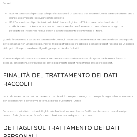
Pertanto:
I Dati Personali raccolti per scopi collegati all’esecuzione di un contratto tra il Titolare e l’Utente saranno trattenuti sino a
quando sia completata l’esecuzione di tale contratto.
I Dati Personali raccolti per finalità riconducibili all’interesse legittimo del Titolare saranno trattenuti sino al
soddisfacimento di tale interesse. L’Utente può ottenere ulteriori informazioni in merito all’interesse legittimo
perseguito dal Titolare nelle relative sezioni di questo documento o contattando il Titolare.
Quando il trattamento è basato sul consenso dell’Utente, il Titolare può conservare i Dati Personali più a lungo sino a quando
detto consenso non venga revocato. Inoltre il Titolare potrebbe essere obbligato a conservare i Dati Personali per un periodo
più lungo in ottemperanza ad un obbligo di legge o per ordine di un’autorità.
Al termine del periodo di conservazioni i Dati Personali saranno cancellati. Pertanto, allo spirare di tale termine il diritto di
accesso, cancellazione, rettificazione ed il diritto alla portabilità dei Dati non potranno più essere esercitati.
FINALITÀ DEL TRATTAMENTO DEI DATI
RACCOLTI
I Dati dell’Utente sono raccolti per consentire al Titolare di fornire i propri Servizi, così come per le seguenti finalità: Interazione
con social network e piattaforme esterne, Statistica e Contattare l’Utente.
Per ottenere ulteriori informazioni dettagliate sulle finalità del trattamento e sui Dati Personali concretamente rilevanti per
ciascuna finalità, l’Utente può fare riferimento alle relative sezioni di questo documento.
DETTAGLI SUL TRATTAMENTO DEI DATI
PERSONALI