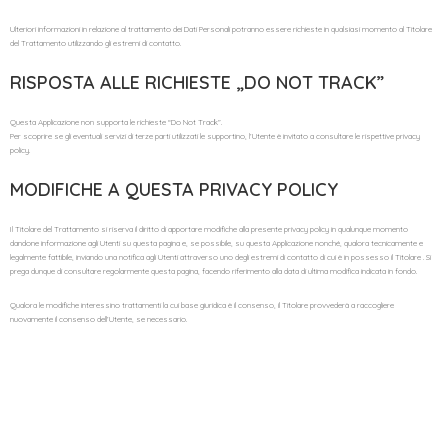
Ulteriori informazioni in relazione al trattamento dei Dati Personali potranno essere richieste in qualsiasi momento al Titolare
del Trattamento utilizzando gli estremi di contatto.
RISPOSTA ALLE RICHIESTE „DO NOT TRACK”
Questa Applicazione non supporta le richieste “Do Not Track”.
Per scoprire se gli eventuali servizi di terze parti utilizzati le supportino, l’Utente è invitato a consultare le rispettive privacy
policy.
MODIFICHE A QUESTA PRIVACY POLICY
Il Titolare del Trattamento si riserva il diritto di apportare modifiche alla presente privacy policy in qualunque momento
dandone informazione agli Utenti su questa pagina e, se possibile, su questa Applicazione nonché, qualora tecnicamente e
legalmente fattibile, inviando una notifica agli Utenti attraverso uno degli estremi di contatto di cui è in possesso il Titolare . Si
prega dunque di consultare regolarmente questa pagina, facendo riferimento alla data di ultima modifica indicata in fondo.
Qualora le modifiche interessino trattamenti la cui base giuridica è il consenso, il Titolare provvederà a raccogliere
nuovamente il consenso dell’Utente, se necessario.