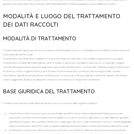
garantisce di avere il diritto di comunicarli o diffonderli, liberando il Titolare da qualsiasi responsabilità verso terzi.
MODALITÀ E LUOGO DEL TRATTAMENTO
DEI DATI RACCOLTI
MODALITÀ DI TRATTAMENTO
Il Titolare adotta le opportune misure di sicurezza volte ad impedire l’accesso, la divulgazione, la modifica o la distruzione non
autorizzate dei Dati Personali.
Il trattamento viene effettuato mediante strumenti informatici e/o telematici, con modalità organizzative e con logiche
strettamente correlate alle finalità indicate. Oltre al Titolare, in alcuni casi, potrebbero avere accesso ai Dati altri soggetti
coinvolti nell’organizzazione di questa Applicazione (personale amministrativo, commerciale, marketing, legali, amministratori
di sistema) ovvero soggetti esterni (come fornitori di servizi tecnici terzi, corrieri postali, hosting provider, società
informatiche, agenzie di comunicazione) nominati anche, se necessario, Responsabili del Trattamento da parte del Titolare.
L’elenco aggiornato dei Responsabili potrà sempre essere richiesto al Titolare del Trattamento.
BASE GIURIDICA DEL TRATTAMENTO
Il Titolare tratta Dati Personali relativi all’Utente in caso sussista una delle seguenti condizioni:
l’Utente ha prestato il consenso per una o più finalità specifiche; Nota: in alcuni ordinamenti il Titolare può essere
autorizzato a trattare Dati Personali senza che debba sussistere il consenso dell’Utente o un’altra delle basi giuridiche
specificate di seguito, fino a quando l’Utente non si opponga (“opt-out”) a tale trattamento. Ciò non è tuttavia applicabile
qualora il trattamento di Dati Personali sia regolato dalla legislazione europea in materia di protezione dei Dati Personali;
il trattamento è necessario all’esecuzione di un contratto con l’Utente e/o all’esecuzione di misure precontrattuali;