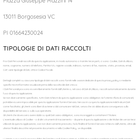
Piazza Giuseppe Mazzini 14
13011 Borgosesia VC
PI 01664230024
TIPOLOGIE DI DATI RACCOLTI
Fra i Dati Personali raccolti da questa Applicazione, in modo autonomo o tramite terze parti, ci sono: Cookie, Dati di utilizzo,
nome, cognome, numero di telefono, Partita IVA, ragione sociale, indirizzo, numero di fax, nazione, stato, provincia, email,
CAP, varie tipologie di Dati, città e Codice Fiscale.
Dettagli completi su ciascuna tipologia di dati raccolti sono forniti nelle sezioni dedicate di questa privacy policy o mediante
specifici testi informativi visualizzati prima della raccolta dei dati stessi.
I Dati Personali possono essere liberamente forniti dall’Utente o, nel caso di Dati di Utilizzo, raccolti automaticamente durante
l’uso di questa Applicazione.
Se non diversamente specificato, tutti i Dati richiesti da questa Applicazione sono obbligatori. Se l’Utente rifiuta di comunicarli,
potrebbe essere impossibile per questa Applicazione fornire il Servizio. Nei casi in cui questa Applicazione indichi alcuni Dati
come facoltativi, gli Utenti sono liberi di astenersi dal comunicare tali Dati, senza che ciò abbia alcuna conseguenza sulla
disponibilità del Servizio o sulla sua operatività.
Gli Utenti che dovessero avere dubbi su quali Dati siano obbligatori, sono incoraggiati a contattare il Titolare.
L’eventuale utilizzo di Cookie – o di altri strumenti di tracciamento – da parte di questa Applicazione o dei titolari dei servizi terzi
utilizzati da questa Applicazione, ove non diversamente precisato, ha la finalità di fornire il Servizio richiesto dall’Utente, oltre alle
ulteriori finalità descritte nel presente documento e nella Cookie Policy, se disponibile.
L’Utente si assume la responsabilità dei Dati Personali di terzi ottenuti, pubblicati o condivisi mediante questa Applicazione e