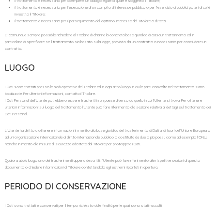
il trattamento è necessario per adempiere un obbligo legale al quale è soggetto il Titolare;
il trattamento è necessario per l’esecuzione di un compito di interesse pubblico o per l’esercizio di pubblici poteri di cui è
investito il Titolare;
il trattamento è necessario per il perseguimento del legittimo interesse del Titolare o di terzi.
E’ comunque sempre possibile richiedere al Titolare di chiarire la concreta base giuridica di ciascun trattamento ed in
particolare di specificare se il trattamento sia basato sulla legge, previsto da un contratto o necessario per concludere un
contratto.
LUOGO
I Dati sono trattati presso le sedi operative del Titolare ed in ogni altro luogo in cui le parti coinvolte nel trattamento siano
localizzate. Per ulteriori informazioni, contatta il Titolare.
I Dati Personali dell’Utente potrebbero essere trasferiti in un paese diverso da quello in cui l’Utente si trova. Per ottenere
ulteriori informazioni sul luogo del trattamento l’Utente può fare riferimento alla sezione relativa ai dettagli sul trattamento dei
Dati Personali.
L’Utente ha diritto a ottenere informazioni in merito alla base giuridica del trasferimento di Dati al di fuori dell’Unione Europea o
ad un’organizzazione internazionale di diritto internazionale pubblico o costituita da due o più paesi, come ad esempio l’ONU,
nonché in merito alle misure di sicurezza adottate dal Titolare per proteggere i Dati.
Qualora abbia luogo uno dei trasferimenti appena descritti, l’Utente può fare riferimento alle rispettive sezioni di questo
documento o chiedere informazioni al Titolare contattandolo agli estremi riportati in apertura.
PERIODO DI CONSERVAZIONE
I Dati sono trattati e conservati per il tempo richiesto dalle finalità per le quali sono stati raccolti.