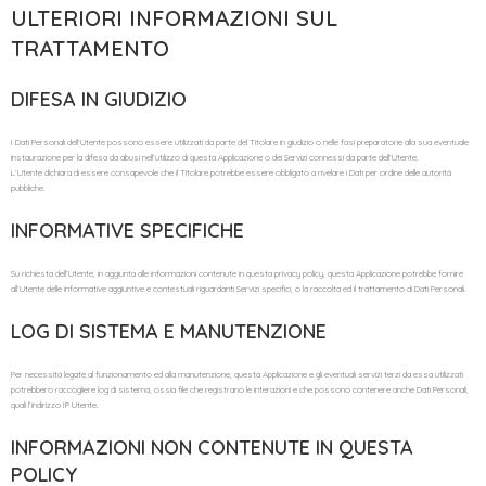
ULTERIORI INFORMAZIONI SUL
TRATTAMENTO
DIFESA IN GIUDIZIO
I Dati Personali dell’Utente possono essere utilizzati da parte del Titolare in giudizio o nelle fasi preparatorie alla sua eventuale
instaurazione per la difesa da abusi nell’utilizzo di questa Applicazione o dei Servizi connessi da parte dell’Utente.
L’Utente dichiara di essere consapevole che il Titolare potrebbe essere obbligato a rivelare i Dati per ordine delle autorità
pubbliche.
INFORMATIVE SPECIFICHE
Su richiesta dell’Utente, in aggiunta alle informazioni contenute in questa privacy policy, questa Applicazione potrebbe fornire
all’Utente delle informative aggiuntive e contestuali riguardanti Servizi specifici, o la raccolta ed il trattamento di Dati Personali.
LOG DI SISTEMA E MANUTENZIONE
Per necessità legate al funzionamento ed alla manutenzione, questa Applicazione e gli eventuali servizi terzi da essa utilizzati
potrebbero raccogliere log di sistema, ossia file che registrano le interazioni e che possono contenere anche Dati Personali,
quali l’indirizzo IP Utente.
INFORMAZIONI NON CONTENUTE IN QUESTA
POLICY