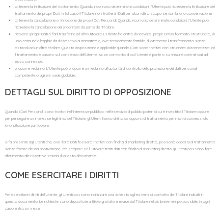
ottenere la limitazione del trattamento. Quando ricorrono determinate condizioni, l’Utente può richiedere la limitazione del
trattamento dei propri Dati. In tal caso il Titolare non tratterà i Dati per alcun altro scopo se non la loro conservazione.
ottenere la cancellazione o rimozione dei propri Dati Personali. Quando ricorrono determinate condizioni, l’Utente può
richiedere la cancellazione dei propri Dati da parte del Titolare.
ricevere i propri Dati o farli trasferire ad altro titolare. L’Utente ha diritto di ricevere i propri Dati in formato strutturato, di
uso comune e leggibile da dispositivo automatico e, ove tecnicamente fattibile, di ottenerne il trasferimento senza
ostacoli ad un altro titolare. Questa disposizione è applicabile quando i Dati sono trattati con strumenti automatizzati ed
il trattamento è basato sul consenso dell’Utente, su un contratto di cui l’Utente è parte o su misure contrattuali ad
esso connesse.
proporre reclamo. L’Utente può proporre un reclamo all’autorità di controllo della protezione dei dati personali
competente o agire in sede giudiziale.
DETTAGLI SUL DIRITTO DI OPPOSIZIONE
Quando i Dati Personali sono trattati nell’interesse pubblico, nell’esercizio di pubblici poteri di cui è investito il Titolare oppure
per perseguire un interesse legittimo del Titolare, gli Utenti hanno diritto ad opporsi al trattamento per motivi connessi alla
loro situazione particolare.
Si fa presente agli Utenti che, ove i loro Dati fossero trattati con finalità di marketing diretto, possono opporsi al trattamento
senza fornire alcuna motivazione. Per scoprire se il Titolare tratti dati con finalità di marketing diretto gli Utenti possono fare
riferimento alle rispettive sezioni di questo documento.
COME ESERCITARE I DIRITTI
Per esercitare i diritti dell’Utente, gli Utenti possono indirizzare una richiesta agli estremi di contatto del Titolare indicati in
questo documento. Le richieste sono depositate a titolo gratuito e evase dal Titolare nel più breve tempo possibile, in ogni
caso entro un mese.