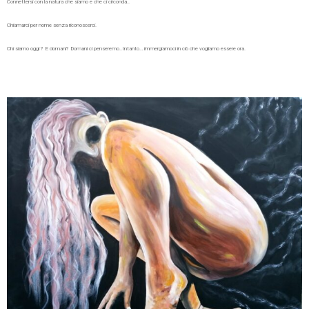
Connettersi con la natura che siamo e che ci circonda..
Chiamarci per nome senza riconoscerci.
Chi siamo oggi ? E domani? Domani ci penseremo..Intanto… immergiamoci in ciò che vogliamo essere ora.