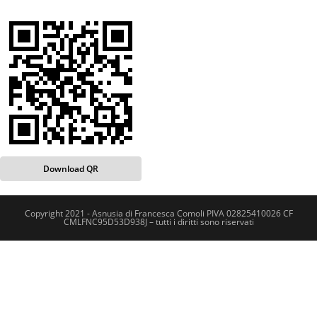
Download QR
Copyright 2021 - Asnusia di Francesca Comoli PIVA 02825410026 CF
CMLFNC95D53D938J – tutti i diritti sono riservati