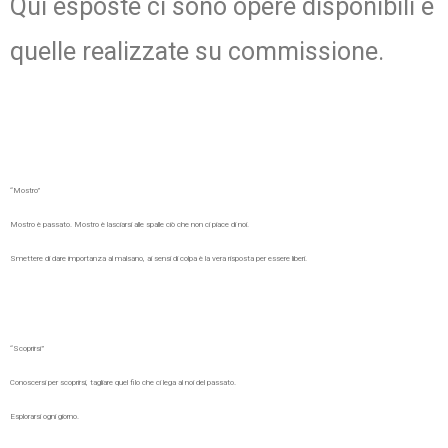
Qui esposte ci sono opere disponibili e
quelle realizzate su commissione.
“Mostro”
Mostro è passato. Mostro è lasciarsi alle spalle ciò che non ci piace di noi.
Smettere di dare importanza al malsano, ai sensi di colpa è la vera risposta per essere liberi.
“Scoprirsi”
Conoscersi per scoprirsi, tagliare quel filo che ci lega al noi del passato.
Esplorarsi ogni giorno.