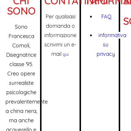
CHI
CONTATTAMI
INFORMA
S
SONO
Per qualsiasi
FAQ
S
domanda o
Sono
informazione
informativa
Francesca
scrivimi un e-
su
Comoli,
mail
privacy
Disegnatrice
QUI
classe ’95.
Creo opere
surrealiste
psicologiche
prevalentemente
a china nera,
ma anche
acquerello e