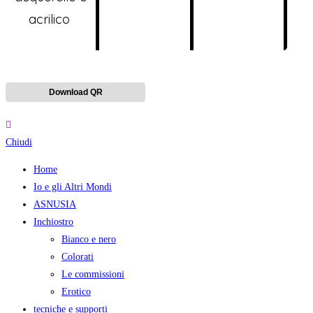
acrilico
Download QR
Chiudi
Home
Io e gli Altri Mondi
ASNUSIA
Inchiostro
Bianco e nero
Colorati
Le commissioni
Erotico
tecniche e supporti