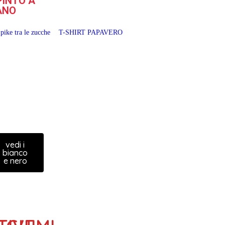
PINTO A
ANO
vedi i
bianco
e nero