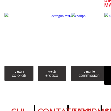
DI
M
vedi i
vedi
vedi le
colorati
erotico
commissioni